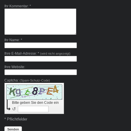
Ihr Kommentar: *
Ihr Name: *
Ihre E-Mail-Adresse: *
(wird nicht angezeigt)
Ihre Website:
Captcha:
(Spam-Schutz-Code)
Bitte geben Sie den Code ein
↺
* Pflichtfelder
Senden