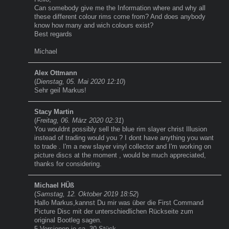
Can somebody give me the Information where and why all
these different colour rims come from? And does anybody
know how many and wich colours exist?
Best regards
Michael
Alex Ottmann
(
Dienstag, 05. Mai 2020 12:10
)
Sehr geil Markus!
Stacy Martin
(
Freitag, 06. März 2020 02:31
)
You wouldnt possibly sell the blue rim slayer christ Illusion
instead of trading would you ? I dont have anything you want
to trade . I'm a new slayer vinyl collector and I'm working on
picture discs at the moment , would be much appreciated,
thanks for considering.
Michael HÜß
(
Samstag, 12. Oktober 2019 18:52
)
Hallo Markus,kannst Du mir was über die First Command
Picture Disc mit der unterschiedlichen Rückseite zum
original Bootleg sagen.